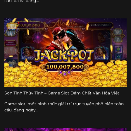
cầu, đã và đang...
Sơn Tinh Thủy Tinh – Game Slot Đậm Chất Văn Hóa Việt
Game slot, một hình thức giải trí trực tuyến phổ biến toàn
cầu, đang ngày...