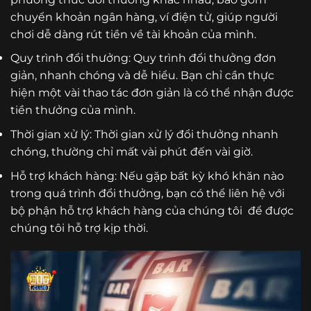
chuyển khoản ngân hàng, ví điện tử, giúp người
chơi dễ dàng rút tiền về tài khoản của mình.
Quy trình đổi thưởng: Quy trình đổi thưởng đơn
giản, nhanh chóng và dễ hiểu. Bạn chỉ cần thực
hiện một vài thao tác đơn giản là có thể nhận được
tiền thưởng của mình.
Thời gian xử lý: Thời gian xử lý đổi thưởng nhanh
chóng, thường chỉ mất vài phút đến vài giờ.
Hỗ trợ khách hàng: Nếu gặp bất kỳ khó khăn nào
trong quá trình đổi thưởng, bạn có thể liên hệ với
bộ phận hỗ trợ khách hàng của chúng tôi để được
chúng tôi hỗ trợ kịp thời.