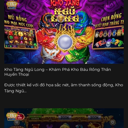
Kho Tàng Ngũ Long – Khám Phá Kho Báu Rồng Thần
Huyền Thoại
Được thiết kế với đồ họa sắc nét, âm thanh sống động, Kho
Tàng Ngũ...