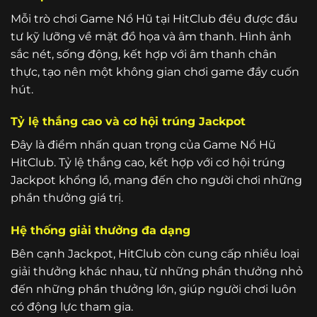
Mỗi trò chơi Game Nổ Hũ tại HitClub đều được đầu
tư kỹ lưỡng về mặt đồ họa và âm thanh. Hình ảnh
sắc nét, sống động, kết hợp với âm thanh chân
thực, tạo nên một không gian chơi game đầy cuốn
hút.
Tỷ lệ thắng cao và cơ hội trúng Jackpot
Đây là điểm nhấn quan trọng của Game Nổ Hũ
HitClub. Tỷ lệ thắng cao, kết hợp với cơ hội trúng
Jackpot khổng lồ, mang đến cho người chơi những
phần thưởng giá trị.
Hệ thống giải thưởng đa dạng
Bên cạnh Jackpot, HitClub còn cung cấp nhiều loại
giải thưởng khác nhau, từ những phần thưởng nhỏ
đến những phần thưởng lớn, giúp người chơi luôn
có động lực tham gia.