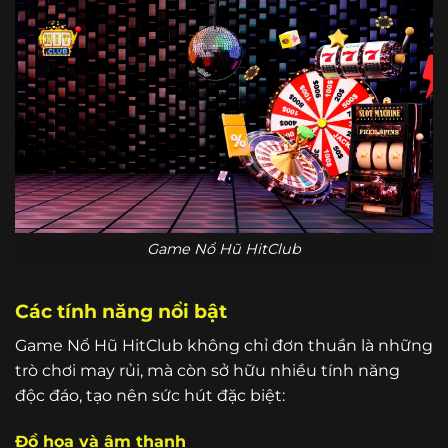
Game Nổ Hũ HitClub
Các tính năng nổi bật
Game Nổ Hũ HitClub không chỉ đơn thuần là những
trò chơi may rủi, mà còn sở hữu nhiều tính năng
độc đáo, tạo nên sức hút đặc biệt:
Đồ họa và âm thanh