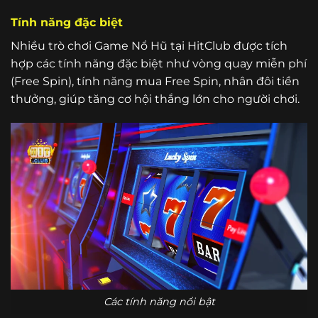
Tính năng đặc biệt
Nhiều trò chơi Game Nổ Hũ tại HitClub được tích
hợp các tính năng đặc biệt như vòng quay miễn phí
(Free Spin), tính năng mua Free Spin, nhân đôi tiền
thưởng, giúp tăng cơ hội thắng lớn cho người chơi.
Các tính năng nổi bật