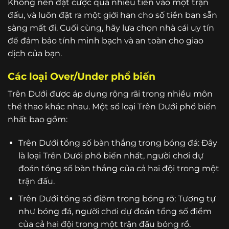
Không nên đặt cược quá nhiều tiền vào một trận
đấu, và luôn đặt ra một giới hạn cho số tiền bạn sẵn
sàng mất đi. Cuối cùng, hãy lựa chọn nhà cái uy tín
để đảm bảo tính minh bạch và an toàn cho giao
dịch của bạn.
Các loại Over/Under phổ biến
Trên Dưới được áp dụng rộng rãi trong nhiều môn
thể thao khác nhau. Một số loại Trên Dưới phổ biến
nhất bao gồm:
Trên Dưới tổng số bàn thắng trong bóng đá: Đây
là loại Trên Dưới phổ biến nhất, người chơi dự
đoán tổng số bàn thắng của cả hai đội trong một
trận đấu.
Trên Dưới tổng số điểm trong bóng rổ: Tương tự
như bóng đá, người chơi dự đoán tổng số điểm
của cả hai đội trong một trận đấu bóng rổ.