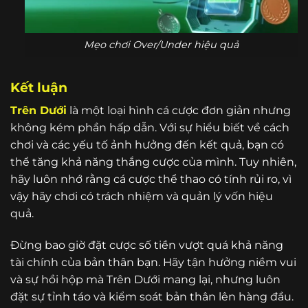
Mẹo chơi Over/Under hiệu quả
Kết luận
Trên Dưới
là một loại hình cá cược đơn giản nhưng
không kém phần hấp dẫn. Với sự hiểu biết về cách
chơi và các yếu tố ảnh hưởng đến kết quả, bạn có
thể tăng khả năng thắng cược của mình. Tuy nhiên,
hãy luôn nhớ rằng cá cược thể thao có tính rủi ro, vì
vậy hãy chơi có trách nhiệm và quản lý vốn hiệu
quả.
Đừng bao giờ đặt cược số tiền vượt quá khả năng
tài chính của bản thân bạn. Hãy tận hưởng niềm vui
và sự hồi hộp mà Trên Dưới mang lại, nhưng luôn
đặt sự tỉnh táo và kiểm soát bản thân lên hàng đầu.