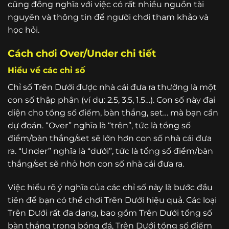
cũng đồng nghĩa với việc có rất nhiều nguồn tài
nguyên và thông tin để người chơi tham khảo và
học hỏi.
Cách chơi Over/Under chi tiết
Hiểu về các chỉ số
Chỉ số Trên Dưới được nhà cái đưa ra thường là một
con số thập phân (ví dụ: 2.5, 3.5, 1.5…). Con số này đại
diện cho tổng số điểm, bàn thắng, set… mà bạn cần
dự đoán. “Over” nghĩa là “trên”, tức là tổng số
điểm/bàn thắng/set sẽ lớn hơn con số nhà cái đưa
ra. “Under” nghĩa là “dưới”, tức là tổng số điểm/bàn
thắng/set sẽ nhỏ hơn con số nhà cái đưa ra.
Việc hiểu rõ ý nghĩa của các chỉ số này là bước đầu
tiên để bạn có thể chơi Trên Dưới hiệu quả. Các loại
Trên Dưới rất đa dạng, bao gồm Trên Dưới tổng số
bàn thắng trong bóng đá, Trên Dưới tổng số điểm