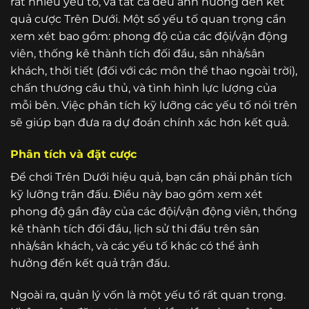
rất nhiều yếu tố, và tất cả đều ảnh hưởng đến kết
quả cược Trên Dưới. Một số yếu tố quan trọng cần
xem xét bao gồm: phong độ của các đội/vận động
viên, thống kê thành tích đối đầu, sân nhà/sân
khách, thời tiết (đối với các môn thể thao ngoài trời),
chấn thương cầu thủ, và tình hình lực lượng của
mỗi bên. Việc phân tích kỹ lưỡng các yếu tố nói trên
sẽ giúp bạn đưa ra dự đoán chính xác hơn kết quả.
Phân tích và đặt cược
Để chơi Trên Dưới hiệu quả, bạn cần phải phân tích
kỹ lưỡng trận đấu. Điều này bao gồm xem xét
phong độ gần đây của các đội/vận động viên, thống
kê thành tích đối đầu, lịch sử thi đấu trên sân
nhà/sân khách, và các yếu tố khác có thể ảnh
hưởng đến kết quả trận đấu.
Ngoài ra, quản lý vốn là một yếu tố rất quan trọng.