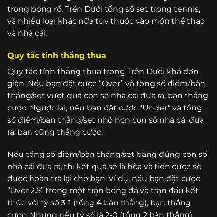
trong bóng rổ, Trên Dưới tổng số set trong tennis,
và nhiều loại khác nữa tùy thuộc vào môn thể thao
và nhà cái.
Quy tắc tính thắng thua
Quy tắc tính thắng thua trong Trên Dưới khá đơn
giản. Nếu bạn đặt cược “Over” và tổng số điểm/bàn
thắng/set vượt quá con số nhà cái đưa ra, bạn thắng
cược. Ngược lại, nếu bạn đặt cược “Under” và tổng
số điểm/bàn thắng/set nhỏ hơn con số nhà cái đưa
ra, bạn cũng thắng cược.
Nếu tổng số điểm/bàn thắng/set bằng đúng con số
nhà cái đưa ra, thì kết quả sẽ là hòa và tiền cược sẽ
được hoàn trả lại cho bạn. Ví dụ, nếu bạn đặt cược
“Over 2.5” trong một trận bóng đá và trận đấu kết
thúc với tỷ số 3-1 (tổng 4 bàn thắng), bạn thắng
cược. Nhưng nếu tỷ số là 2-0 (tổng 2 bàn thắng),