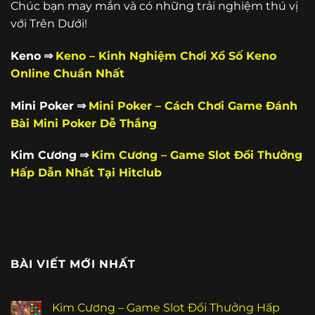
Chúc bạn may mắn và có những trải nghiệm thú vị
với Trên Dưới!
Keno
⇒
Keno – Kinh Nghiệm Chơi Xổ Số Keno
Online Chuẩn Nhất
Mini Poker
⇒
Mini Poker – Cách Chơi Game Đánh
Bài Mini Poker Dễ Thắng
Kim Cương
⇒
Kim Cương – Game Slot Đổi Thưởng
Hấp Dẫn Nhất Tại Hitclub
BÀI VIẾT MỚI NHẤT
Kim Cương – Game Slot Đổi Thưởng Hấp