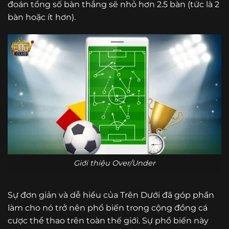
đoán tổng số bàn thắng sẽ nhỏ hơn 2.5 bàn (tức là 2
bàn hoặc ít hơn).
Giới thiệu Over/Under
Sự đơn giản và dễ hiểu của Trên Dưới đã góp phần
làm cho nó trở nên phổ biến trong cộng đồng cá
cược thể thao trên toàn thế giới. Sự phổ biến này