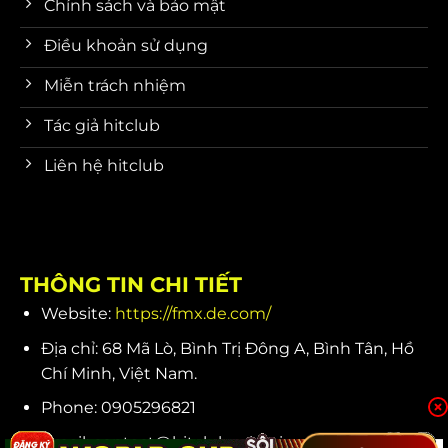
Chính sách và bảo mật
Điều khoản sử dụng
Miễn trách nhiệm
Tác giả hitclub
Liên hệ hitclub
THÔNG TIN CHI TIẾT
Website:
https://fmx.de.com/
Địa chỉ: 68 Mã Lò, Bình Trị Đông A, Bình Tân, Hồ
Chí Minh, Việt Nam.
Phone: 0905296821
Email:
contact@hitclub.miami