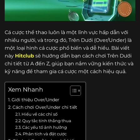
Cá cược thể thao luôn là một lĩnh vực hấp dẫn với
nhiều người, và trong đó, Trên Dưới (Over/Under) là
một loại hình cá cược phổ biến và dễ hiểu. Bài viết
này
Hitclub
sẽ hướng dẫn bạn cách chơi Trên Dưới
chi tiết từ A đến Z, giúp bạn nắm vững kiến thức và
kỹ năng để tham gia cá cược một cách hiệu quả.
Xem Nhanh
Giới thiệu Over/Under
Cách chơi Over/Under chi tiết
Hiểu về các chỉ số
Quy tắc tính thắng thua
Các yếu tố ảnh hưởng
Phân tích và đặt cược