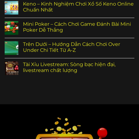
Keno – Kinh Nghiệm Chơi Xổ Số Keno Online
Chuẩn Nhất
Mini Poker – Cách Chơi Game Đánh Bài Mini
Poker Dễ Thắng
Trên Dưới – Hướng Dẫn Cách Chơi Over
Under Chi Tiết Từ A-Z
Tài Xỉu Livestream: Sòng bạc hiện đại,
livestream chất lượng