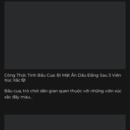
Công Thức Tính Bầu Cua: Bí Mật Ẩn Dấu Đằng Sau 3 Viên
Xúc Xắc 🎲
Bầu cua, trò chơi dân gian quen thuộc với những viên xúc
xắc đầy màu...