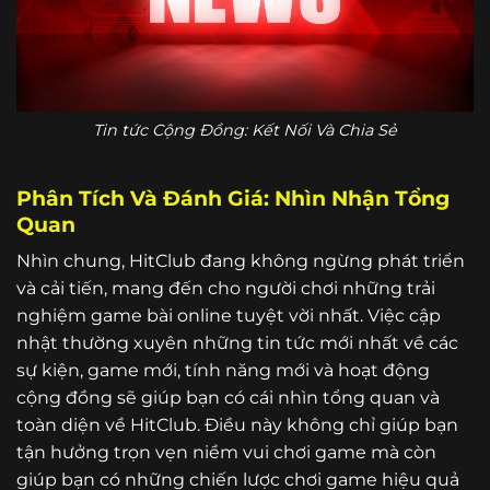
Tin tức Cộng Đồng: Kết Nối Và Chia Sẻ
Phân Tích Và Đánh Giá: Nhìn Nhận Tổng
Quan
Nhìn chung, HitClub đang không ngừng phát triển
và cải tiến, mang đến cho người chơi những trải
nghiệm game bài online tuyệt vời nhất. Việc cập
nhật thường xuyên những tin tức mới nhất về các
sự kiện, game mới, tính năng mới và hoạt động
cộng đồng sẽ giúp bạn có cái nhìn tổng quan và
toàn diện về HitClub. Điều này không chỉ giúp bạn
tận hưởng trọn vẹn niềm vui chơi game mà còn
giúp bạn có những chiến lược chơi game hiệu quả