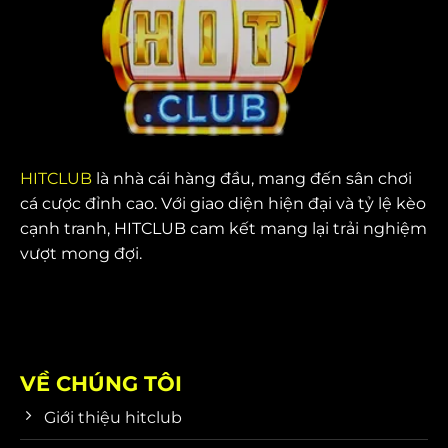
HITCLUB
là nhà cái hàng đầu, mang đến sân chơi
cá cược đỉnh cao. Với giao diện hiện đại và tỷ lệ kèo
cạnh tranh, HITCLUB cam kết mang lại trải nghiệm
vượt mong đợi.
VỀ CHÚNG TÔI
Giới thiệu hitclub