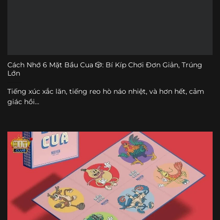
Cách Nhớ 6 Mặt Bầu Cua 🎲: Bí Kíp Chơi Đơn Giản, Trúng
Lớn
Tiếng xúc xắc lăn, tiếng reo hò náo nhiệt, và hơn hết, cảm
giác hồi...