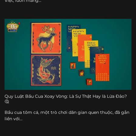
Việt, luôn mang...
Quy Luật Bầu Cua Xoay Vòng: Là Sự Thật Hay là Lừa Đảo?
🤔
Bầu cua tôm cá, một trò chơi dân gian quen thuộc, đã gắn
liền với...