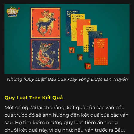
Những “Quy Luật” Bầu Cua Xoay Vòng Được Lan Truyền
Quy Luật Trên Kết Quả
Một số người lại cho rằng, kết quả của các ván bầu
cua trước đó sẽ ảnh hưởng đến kết quả của các ván
sau. Họ tìm kiếm những quy luật tiềm ẩn trong
chuỗi kết quả này, ví dụ như: nếu ván trước ra Bầu,