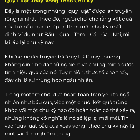
Quy Luật Xoay Vòng Theo Chu Kỳ
Đây là một trong những “quy luật” được lan truyền
rộng rãi nhất. Theo đó, người chơi cho rằng kết quả
của trò bầu cua sẽ lặp lại theo một chu kỳ nhất
định, ví dụ như: Bầu – Cua – Tôm – Cá – Gà – Nai, rồi
lại lặp lại chu kỳ này.
Những người truyền bá “quy luật” này thường
khẳng định họ đã thử nghiệm và chứng minh được
tính hiệu quả của nó. Tuy nhiên, thực tế cho thấy,
đây chỉ là sự trùng hợp ngẫu nhiên.
Trong một trò chơi dựa hoàn toàn trên yếu tố ngẫu
nhiên như bầu cua, việc một chuỗi kết quả trùng
khớp với một chu kỳ nào đó hoàn toàn có thể xảy ra,
nhưng không có nghĩa là nó sẽ lặp lại mãi mãi. Tin
vào “quy luật bầu cua xoay vòng” theo chu kỳ này là
một sai lầm nghiêm trọng.