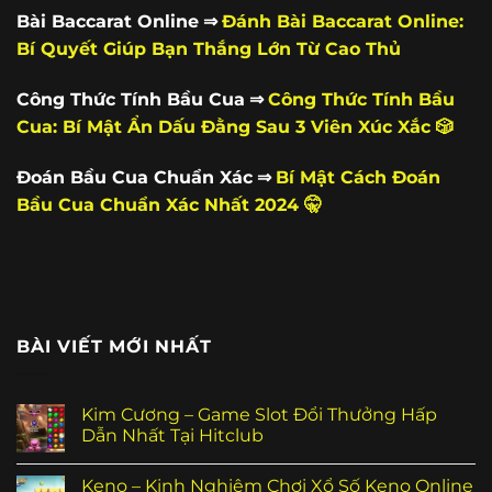
Bài Baccarat Online
⇒
Đánh Bài Baccarat Online:
Bí Quyết Giúp Bạn Thắng Lớn Từ Cao Thủ
Công Thức Tính Bầu Cua
⇒
Công Thức Tính Bầu
Cua: Bí Mật Ẩn Dấu Đằng Sau 3 Viên Xúc Xắc 🎲
Đoán Bầu Cua Chuẩn Xác
⇒
Bí Mật Cách Đoán
Bầu Cua Chuẩn Xác Nhất 2024 🤫
BÀI VIẾT MỚI NHẤT
Kim Cương – Game Slot Đổi Thưởng Hấp
Dẫn Nhất Tại Hitclub
Keno – Kinh Nghiệm Chơi Xổ Số Keno Online