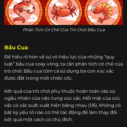
Phân Tích Cơ Chế Của Trò Chơi Bầu Cua
Bầu Cua
Để hiểu rõ hơn về sự vô hiệu lực của những “quy
luật” bầu cua xoay vòng, ta cần phân tích cơ chế của
trò chơi. Bầu cua tôm cá sử dụng ba con xúc xắc
được đặt trong một chiếc cốc.
Kết quả của trò chơi phụ thuộc hoàn toàn vào sự
ngẫu nhiên của việc tung xúc xắc. Mỗi mặt của xúc
xắc có xác suất xuất hiện bằng nhau (1/6). Không có
bất kỳ yếu tố nào có thể tác động để làm thay đổi
kết quả một cách có chủ đích.