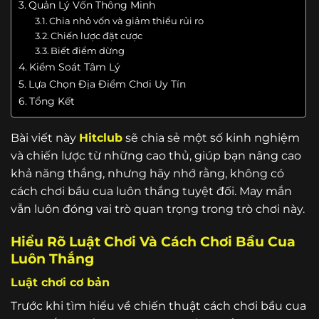
Quản Lý Vốn Thông Minh
Chia nhỏ vốn và giảm thiểu rủi ro
Chiến lược đặt cược
Biết điểm dừng
Kiểm Soát Tâm Lý
Lựa Chọn Địa Điểm Chơi Uy Tín
Tổng Kết
Bài viết này
Hitclub
sẽ chia sẻ một số kinh nghiệm
và chiến lược từ những cao thủ, giúp bạn nâng cao
khả năng thắng, nhưng hãy nhớ rằng, không có
cách chơi bầu cua luôn thắng tuyệt đối. May mắn
vẫn luôn đóng vai trò quan trọng trong trò chơi này.
Hiểu Rõ Luật Chơi Và Cách Chơi Bầu Cua
Luôn Thắng
Luật chơi cơ bản
Trước khi tìm hiểu về chiến thuật cách chơi bầu cua