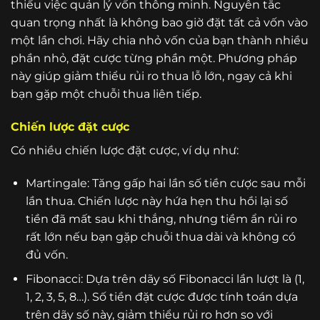
thiếu việc quản lý vốn thông minh. Nguyên tắc
quan trọng nhất là không bao giờ đặt tất cả vốn vào
một lần chơi. Hãy chia nhỏ vốn của bạn thành nhiều
phần nhỏ, đặt cược từng phần một. Phương pháp
này giúp giảm thiểu rủi ro thua lỗ lớn, ngay cả khi
bạn gặp một chuỗi thua liên tiếp.
Chiến lược đặt cược
Có nhiều chiến lược đặt cược, ví dụ như:
Martingale: Tăng gấp hai lần số tiền cược sau mỗi
lần thua. Chiến lược này hứa hẹn thu hồi lại số
tiền đã mất sau khi thắng, nhưng tiềm ẩn rủi ro
rất lớn nếu bạn gặp chuỗi thua dài và không có
đủ vốn.
Fibonacci: Dựa trên dãy số Fibonacci lần lượt là (1,
1, 2, 3, 5, 8…). Số tiền đặt cược được tính toán dựa
trên dãy số này, giảm thiểu rủi ro hơn so với