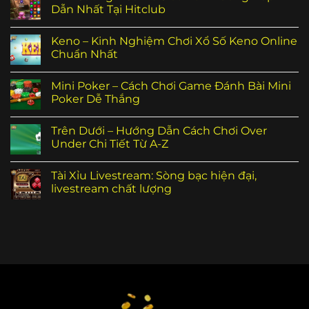
Dẫn Nhất Tại Hitclub
Keno – Kinh Nghiệm Chơi Xổ Số Keno Online
Chuẩn Nhất
Mini Poker – Cách Chơi Game Đánh Bài Mini
Poker Dễ Thắng
Trên Dưới – Hướng Dẫn Cách Chơi Over
Under Chi Tiết Từ A-Z
Tài Xỉu Livestream: Sòng bạc hiện đại,
livestream chất lượng