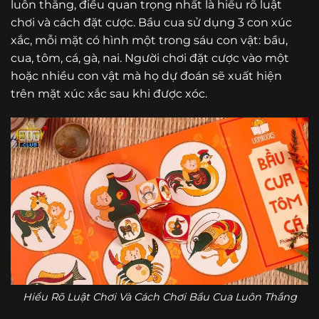
luôn thắng, điều quan trọng nhất là hiểu rõ luật
chơi và cách đặt cược. Bầu cua sử dụng 3 con xúc
xắc, mỗi mặt có hình một trong sáu con vật: bầu,
cua, tôm, cá, gà, nai. Người chơi đặt cược vào một
hoặc nhiều con vật mà họ dự đoán sẽ xuất hiện
trên mặt xúc xắc sau khi được xóc.
Hiểu Rõ Luật Chơi Và Cách Chơi Bầu Cua Luôn Thắng