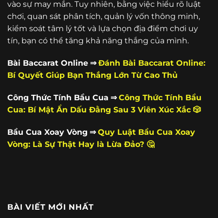
vào sự may mắn. Tuy nhiên, bằng việc hiểu rõ luật
chơi, quan sát phân tích, quản lý vốn thông minh,
kiểm soát tâm lý tốt và lựa chọn địa điểm chơi uy
tín, bạn có thể tăng khả năng thắng của mình.
Bài Baccarat Online
⇒
Đánh Bài Baccarat Online:
Bí Quyết Giúp Bạn Thắng Lớn Từ Cao Thủ
Công Thức Tính Bầu Cua
⇒
Công Thức Tính Bầu
Cua: Bí Mật Ẩn Dấu Đằng Sau 3 Viên Xúc Xắc 🎲
Bầu Cua Xoay Vòng
⇒
Quy Luật Bầu Cua Xoay
Vòng: Là Sự Thật Hay là Lừa Đảo? 🤔
BÀI VIẾT MỚI NHẤT