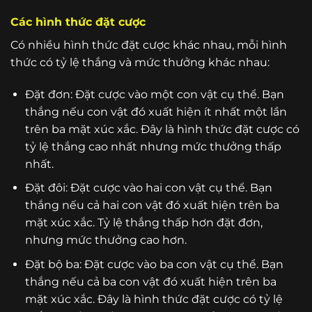
Các hình thức đặt cược
Có nhiều hình thức đặt cược khác nhau, mỗi hình
thức có tỷ lệ thắng và mức thưởng khác nhau:
Đặt đơn: Đặt cược vào một con vật cụ thể. Bạn
thắng nếu con vật đó xuất hiện ít nhất một lần
trên ba mặt xúc xắc. Đây là hình thức đặt cược có
tỷ lệ thắng cao nhất nhưng mức thưởng thấp
nhất.
Đặt đôi: Đặt cược vào hai con vật cụ thể. Bạn
thắng nếu cả hai con vật đó xuất hiện trên ba
mặt xúc xắc. Tỷ lệ thắng thấp hơn đặt đơn,
nhưng mức thưởng cao hơn.
Đặt bộ ba: Đặt cược vào ba con vật cụ thể. Bạn
thắng nếu cả ba con vật đó xuất hiện trên ba
mặt xúc xắc. Đây là hình thức đặt cược có tỷ lệ