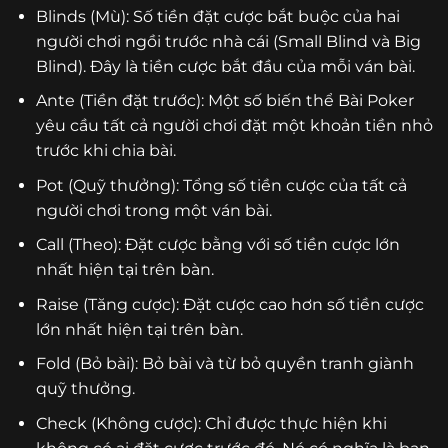
Blinds (Mù): Số tiền đặt cược bắt buộc của hai
người chơi ngồi trước nhà cái (Small Blind và Big
Blind). Đây là tiền cược bắt đầu của mỗi ván bài.
Ante (Tiền đặt trước): Một số biến thể Bài Poker
yêu cầu tất cả người chơi đặt một khoản tiền nhỏ
trước khi chia bài.
Pot (Quỹ thưởng): Tổng số tiền cược của tất cả
người chơi trong một ván bài.
Call (Theo): Đặt cược bằng với số tiền cược lớn
nhất hiện tại trên bàn.
Raise (Tăng cược): Đặt cược cao hơn số tiền cược
lớn nhất hiện tại trên bàn.
Fold (Bỏ bài): Bỏ bài và từ bỏ quyền tranh giành
quỹ thưởng.
Check (Không cược): Chỉ được thực hiện khi