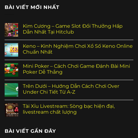
BÀI VIẾT MỚI NHẤT
Kim Cương – Game Slot Đổi Thưởng Hấp
Dẫn Nhất Tại Hitclub
Keno – Kinh Nghiệm Chơi Xổ Số Keno Online
Chuẩn Nhất
Mini Poker – Cách Chơi Game Đánh Bài Mini
Poker Dễ Thắng
Trên Dưới – Hướng Dẫn Cách Chơi Over
Under Chi Tiết Từ A-Z
Tài Xỉu Livestream: Sòng bạc hiện đại,
livestream chất lượng
BÀI VIẾT GẦN ĐÂY