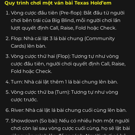
Quy trình chơi một ván bài Texas Hold’em
Vòng cược đầu tiên (Pre-flop): Bắt đầu từ người
chơi bên trái của Big Blind, mỗi người chơi lần
lượt quyết định Call, Raise, Fold hoặc Check.
Flop: Nhà cái lật 3 lá bài chung (Community
Cards) lên bàn.
Vòng cược thứ hai (Flop): Tương tự như vòng
cược đầu tiên, người chơi quyết định Call, Raise,
Fold hoặc Check.
Turn: Nhà cái lật thêm 1 lá bài chung lên bàn.
Vòng cược thứ ba (Turn): Tương tự như vòng
cược trước.
River: Nhà cái lật lá bài chung cuối cùng lên bàn.
Showdown (So bài): Nếu có nhiều hơn một người
chơi còn lại sau vòng cược cuối cùng, họ sẽ lật bài