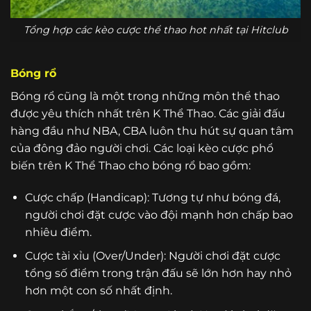
Tổng hợp các kèo cược thể thao hot nhất tại Hitclub
Bóng rổ
Bóng rổ cũng là một trong những môn thể thao
được yêu thích nhất trên K Thể Thao. Các giải đấu
hàng đầu như NBA, CBA luôn thu hút sự quan tâm
của đông đảo người chơi. Các loại kèo cược phổ
biến trên K Thể Thao cho bóng rổ bao gồm:
Cược chấp (Handicap): Tương tự như bóng đá,
người chơi đặt cược vào đội mạnh hơn chấp bao
nhiêu điểm.
Cược tài xỉu (Over/Under): Người chơi đặt cược
tổng số điểm trong trận đấu sẽ lớn hơn hay nhỏ
hơn một con số nhất định.