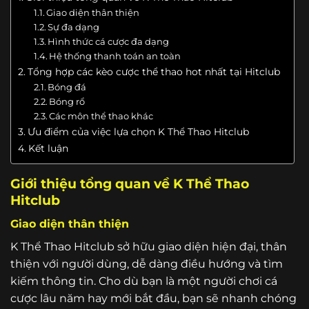
Giao diện thân thiện
Sự đa dạng
Hình thức cá cược đa dạng
Hệ thống thanh toán an toàn
Tổng hợp các kèo cược thể thao hot nhất tại Hitclub
Bóng đá
Bóng rổ
Các môn thể thao khác
Ưu điểm của việc lựa chọn K Thể Thao Hitclub
Kết luận
Giới thiệu tổng quan về K Thể Thao
Hitclub
Giao diện thân thiện
K Thể Thao Hitclub sở hữu giao diện hiện đại, thân
thiện với người dùng, dễ dàng điều hướng và tìm
kiếm thông tin. Cho dù bạn là một người chơi cá
cược lâu năm hay mới bắt đầu, bạn sẽ nhanh chóng