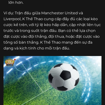
lớn hơn.
Ví dụ: Trận đấu giữa Manchester United và
Liverpool, K Thể Thao cung cấp đầy đủ các loại kèo
cược kể trên, với tỷ lệ kèo hấp dẫn, cập nhật liên tục
trước và trong suốt trận đấu. Bạn có thể lựa chọn
đặt cược vào đội thắng, đội thua, hoặc đặt cược vào
tổng số bàn thắng. K Thể Thao mang đến sự đa
dạng và kịch tính cho mỗi trận đấu.