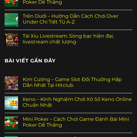
Poker Dễ Thắng
Trên Dưới – Hướng Dẫn Cách Chơi Over
Under Chi Tiết Từ A-Z
Tài Xỉu Livestream: Sòng bạc hiện đại,
livestream chất lượng
BÀI VIẾT GẦN ĐÂY
Kim Cương – Game Slot Đổi Thưởng Hấp
Dẫn Nhất Tại Hitclub
Keno – Kinh Nghiệm Chơi Xổ Số Keno Online
Chuẩn Nhất
Mini Poker – Cách Chơi Game Đánh Bài Mini
Poker Dễ Thắng