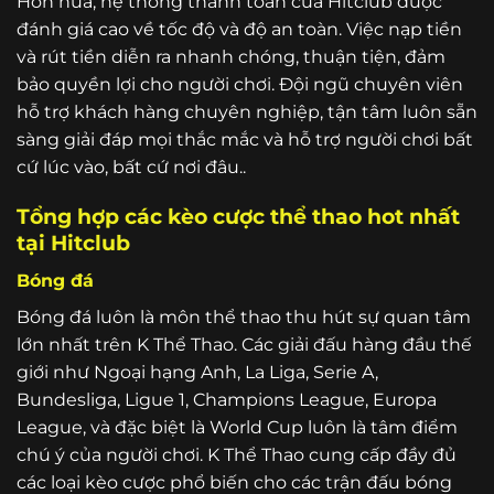
Hơn nữa, hệ thống thanh toán của Hitclub được
đánh giá cao về tốc độ và độ an toàn. Việc nạp tiền
và rút tiền diễn ra nhanh chóng, thuận tiện, đảm
bảo quyền lợi cho người chơi. Đội ngũ chuyên viên
hỗ trợ khách hàng chuyên nghiệp, tận tâm luôn sẵn
sàng giải đáp mọi thắc mắc và hỗ trợ người chơi bất
cứ lúc vào, bất cứ nơi đâu..
Tổng hợp các kèo cược thể thao hot nhất
tại Hitclub
Bóng đá
Bóng đá luôn là môn thể thao thu hút sự quan tâm
lớn nhất trên K Thể Thao. Các giải đấu hàng đầu thế
giới như Ngoại hạng Anh, La Liga, Serie A,
Bundesliga, Ligue 1, Champions League, Europa
League, và đặc biệt là World Cup luôn là tâm điểm
chú ý của người chơi. K Thể Thao cung cấp đầy đủ
các loại kèo cược phổ biến cho các trận đấu bóng