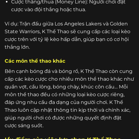
Cược thắng/thua (Money Line): Người chơi đặt
cược vào đội thắng hoặc thua.
Ví dụ: Trận đấu giữa Los Angeles Lakers và Golden
State Warriors, K Thể Thao sẽ cung cấp các loại kèo
cược trên với tỷ lệ kèo hấp dẫn, giúp bạn có cơ hội
thắng lớn.
Các môn thể thao khác
Bên cạnh bóng đá và bóng rổ, K Thể Thao còn cung
cấp các kèo cược cho nhiều môn thể thao khác như
quần vợt, cầu lông, bóng chày, khúc côn cầu… Mỗi
môn thể thao đều có những loại kèo cược riêng,
đáp ứng nhu cầu đa dạng của người chơi. K Thể
Thao luôn cập nhật thông tin kịp thời và chính xác,
giúp người chơi có được những quyết định đặt
cược sáng suốt.