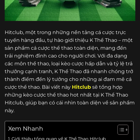
Hitclub, một trong những nền tảng cá cược trực
tuyến hàng đầu, tự hào giới thiệu K Thể Thao – một
sản phẩm cá cược thể thao toàn diện, mang đến
trải nghiệm đỉnh cao cho người chơi. Với đa dạng
các môn thể thao, loại kèo cược hấp dẫn và tỷ lệ trả
thưởng cạnh tranh, K Thể Thao đã nhanh chóng trở
thành điểm đến lý tưởng cho những ai đam mê cá
cược thể thao. Bài viết này
Hitclub
sẽ tổng hợp
những kèo cược thể thao hot nhất tại K Thể Thao
Hitclub, giúp bạn có cái nhìn toàn diện về sản phẩm
này.
Xem Nhanh
Giới thiệu tổng quan về K Thể Thao Hitclub