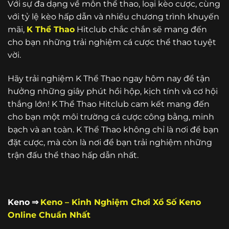
Với sự đa dạng về môn thể thao, loại kèo cược, cùng
với tỷ lệ kèo hấp dẫn và nhiều chương trình khuyến
mãi,
K Thể Thao
Hitclub chắc chắn sẽ mang đến
cho bạn những trải nghiệm cá cược thể thao tuyệt
vời.
Hãy trải nghiệm K Thể Thao ngay hôm nay để tận
hưởng những giây phút hồi hộp, kịch tính và cơ hội
thắng lớn! K Thể Thao Hitclub cam kết mang đến
cho bạn một môi trường cá cược công bằng, minh
bạch và an toàn. K Thể Thao không chỉ là nơi để bạn
đặt cược, mà còn là nơi để bạn trải nghiệm những
trận đấu thể thao hấp dẫn nhất.
Keno
⇒
Keno – Kinh Nghiệm Chơi Xổ Số Keno
Online Chuẩn Nhất