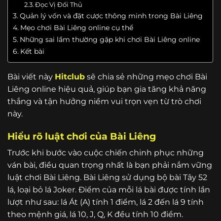
Đọc Vị Đối Thủ
Quản lý vốn và đặt cược thông minh trong Bài Liêng
Mẹo chơi Bài Liêng online cụ thể
Những sai lầm thường gặp khi chơi Bài Liêng online
Kết bài
Bài viết này
Hitclub
sẽ chia sẻ những mẹo chơi Bài
Liêng online hiệu quả, giúp bạn gia tăng khả năng
thắng và tận hưởng niềm vui trọn vẹn từ trò chơi
này.
Hiểu rõ luật chơi của Bài Liêng
Trước khi bước vào cuộc chiến chinh phục những
ván bài, điều quan trọng nhất là bạn phải nắm vững
luật chơi Bài Liêng. Bài Liêng sử dụng bộ bài Tây 52
lá, loại bỏ lá Joker. Điểm của mỗi lá bài được tính lần
lượt như sau: lá Át (A) tính 1 điểm, lá 2 đến lá 9 tính
theo mệnh giá, lá 10, J, Q, K đều tính 10 điểm.