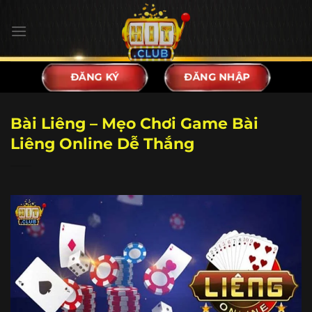
Bỏ
qua
nội
dung
ĐĂNG KÝ
ĐĂNG NHẬP
Bài Liêng – Mẹo Chơi Game Bài
Liêng Online Dễ Thắng