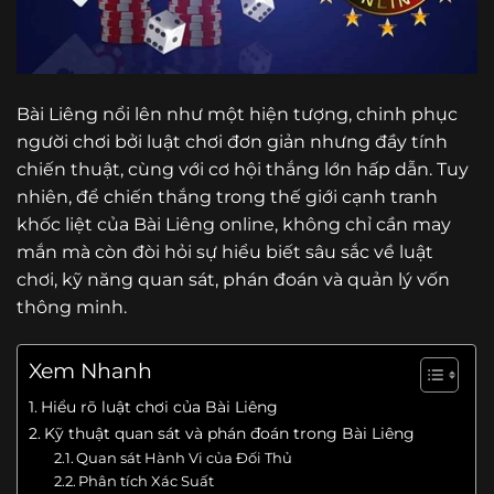
Bài Liêng nổi lên như một hiện tượng, chinh phục
người chơi bởi luật chơi đơn giản nhưng đầy tính
chiến thuật, cùng với cơ hội thắng lớn hấp dẫn. Tuy
nhiên, để chiến thắng trong thế giới cạnh tranh
khốc liệt của Bài Liêng online, không chỉ cần may
mắn mà còn đòi hỏi sự hiểu biết sâu sắc về luật
chơi, kỹ năng quan sát, phán đoán và quản lý vốn
thông minh.
Xem Nhanh
Hiểu rõ luật chơi của Bài Liêng
Kỹ thuật quan sát và phán đoán trong Bài Liêng
Quan sát Hành Vi của Đối Thủ
Phân tích Xác Suất