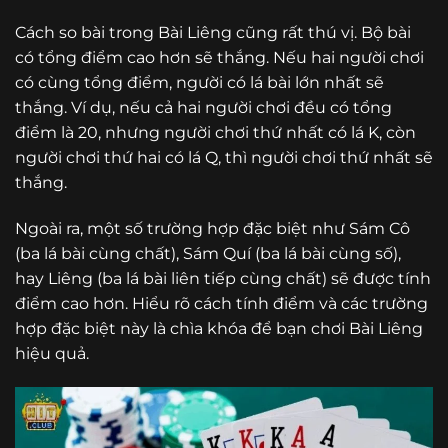
Cách so bài trong Bài Liêng cũng rất thú vị. Bộ bài
có tổng điểm cao hơn sẽ thắng. Nếu hai người chơi
có cùng tổng điểm, người có lá bài lớn nhất sẽ
thắng. Ví dụ, nếu cả hai người chơi đều có tổng
điểm là 20, nhưng người chơi thứ nhất có lá K, còn
người chơi thứ hai có lá Q, thì người chơi thứ nhất sẽ
thắng.
Ngoài ra, một số trường hợp đặc biệt như Sám Cô
(ba lá bài cùng chất), Sám Quí (ba lá bài cùng số),
hay Liêng (ba lá bài liên tiếp cùng chất) sẽ được tính
điểm cao hơn. Hiểu rõ cách tính điểm và các trường
hợp đặc biệt này là chìa khóa để bạn chơi Bài Liêng
hiệu quả.