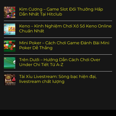
Kim Cương – Game Slot Đổi Thưởng Hấp
Dẫn Nhất Tại Hitclub
Keno – Kinh Nghiệm Chơi Xổ Số Keno Online
Chuẩn Nhất
Mini Poker – Cách Chơi Game Đánh Bài Mini
Poker Dễ Thắng
Trên Dưới – Hướng Dẫn Cách Chơi Over
Under Chi Tiết Từ A-Z
Tài Xỉu Livestream: Sòng bạc hiện đại,
livestream chất lượng