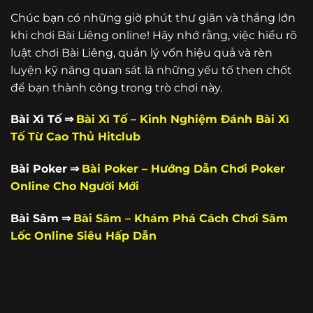
Chúc bạn có những giờ phút thư giãn và thắng lớn
khi chơi Bài Liêng online! Hãy nhớ rằng, việc hiểu rõ
luật chơi Bài Liêng, quản lý vốn hiệu quả và rèn
luyện kỹ năng quan sát là những yếu tố then chốt
để bạn thành công trong trò chơi này.
Bài Xì Tố
⇒
Bài Xì Tố – Kinh Nghiệm Đánh Bài Xì
Tố Từ Cao Thủ Hitclub
Bài Poker
⇒
Bài Poker – Hướng Dẫn Chơi Poker
Online Cho Người Mới
Bài Sâm
⇒
Bài Sâm – Khám Phá Cách Chơi Sâm
Lốc Online Siêu Hấp Dẫn