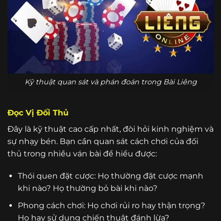
Kỹ thuật quan sát và phán đoán trong Bài Liêng
Đọc Vị Đối Thủ
Đây là kỹ thuật cao cấp nhất, đòi hỏi kinh nghiệm và
sự nhạy bén. Bạn cần quan sát cách chơi của đối
thủ trong nhiều ván bài để hiểu được:
Thói quen đặt cược: Họ thường đặt cược mạnh
khi nào? Họ thường bỏ bài khi nào?
Phong cách chơi: Họ chơi rủi ro hay thận trọng?
Họ hay sử dụng chiến thuật đánh lừa?